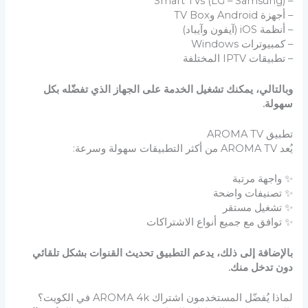
– Smart TVs (LG – Samsung)
– أجهزة Android وTV Box
– أنظمة iOS (آيفون وآيباد)
– كمبيوترات Windows
– تطبيقات IPTV المختلفة
وبالتالي، يمكنك تشغيل الخدمة على الجهاز الذي تفضّله بكل
سهولة.
تطبيق AROMA TV
يُعد AROMA TV من أكثر التطبيقات سهولة وسرعة:
✨ واجهة مرتبة
✨ تصنيفات واضحة
✨ تشغيل مستقر
✨ توافق مع جميع أنواع الاشتراكات
بالإضافة إلى ذلك، يدعم التطبيق تحديث القنوات بشكل تلقائي
دون تدخل منك.
لماذا يُفضّل المستخدمون اشتراك AROMA 4k في الكويت؟