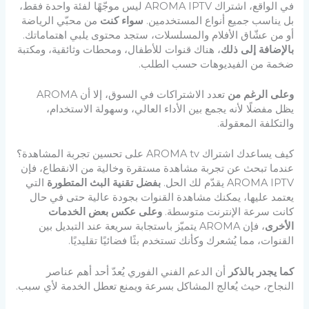
في الواقع، اشتراك AROMA IPTV ليس موجّهًا لفئة واحدة فقط،
بل يناسب جميع أنواع المستخدمين.
سواء كنت
من محبّي الرياضة
أو من عشّاق الأفلام والمسلسلات، ستجد محتوى يلبي اهتماماتك.
بالإضافة إلى ذلك
، هناك قنوات للأطفال، ومحطات وثائقية، ومكتبة
ضخمة من الفيديوهات حسب الطلب.
وعلى الرغم من
تعدد الاشتراكات في السوق، إلا أن AROMA
يظل مفضلًا لأنه يجمع بين الأداء العالي، وسهولة الاستخدام،
والتكلفة المعقولة.
كيف يساعدك اشتراك AROMA tv على تحسين تجربة المشاهدة؟
عندما تبحث عن تجربة مشاهدة مستقرة وخالية من الانقطاع، فإن
AROMA IPTV يقدّم لك الحل.
بفضل تقنية البث المتطورة
التي
يعتمد عليها، يمكنك مشاهدة القنوات بجودة عالية حتى في حال
كانت سرعة الإنترنت متوسطة.
وعلى عكس بعض الخدمات
الأخرى
، فإن AROMA يتميّز باستجابة سريعة عند التبديل بين
القنوات، مما يُشعرك وكأنك تستخدم بثًا فضائيًا تقليديًا.
كما يجدر بالذكر
أن الدعم الفني الفوري يُعدّ أحد أهم عناصر
النجاح، حيث يُعالج المشاكل بسرعة ويمنع تعطل الخدمة لأي سبب.