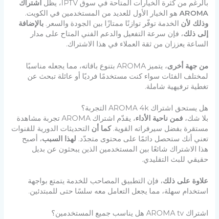
بالرغم من كثرة الخيارات المتاحة في سوق IPTV، يظل
اشتراك
AROMA
هو الخيار الأول للعديد من المستخدمين في الكويت.
وذلك لأن
الخدمة توفّر توازنًا ممتازًا بين الجودة والسعر.
بالإضافة
إلى ذلك
، فإن سرعة التفعيل والدعم الفني المتاح على مدار
الساعة يعززان من ثقة العملاء في هذا الاشتراك.
من جهة أخرى
، يتميز AROMA بتنوع باقاته، مما يجعله مناسبًا
لمختلف الفئات سواء كنت مستخدمًا فرديًا أو عائلة تبحث عن
تغطية ترفيهية شاملة.
هل يستحق اشتراك AROMA 4k التجربة؟
بلا شك،
فمن ناحية الأداء
، يقدّم اشتراك AROMA تجربة مشاهدة
مستقرة بفضل سيرفراته القوية.
كما أن
التحديثات الدورية للقنوات
تعني أنك ستحصل دائمًا على محتوى متجدّد.
لهذا السبب
، أصبح
هذا الاشتراك شائعًا بين المستخدمين الذين يبحثون عن بديل
حقيقي للبث التقليدي.
علاوة على ذلك
، فإن التطبيق المصاحب للخدمة يتمتع بواجهة
استخدام سهلة، مما يجعل التعامل معه سلسًا حتى للمبتدئين.
اشتراك AROMA tv هل يناسب جميع المستخدمين؟