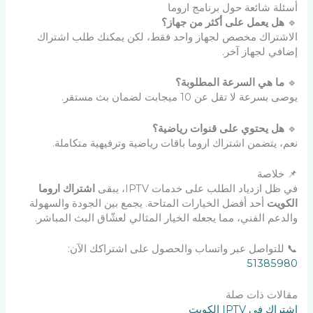
أسئلة شائعة حول برنامج اروما
🔹
هل يعمل على أكثر من جهاز؟
الاشتراك مخصص لجهاز واحد فقط، لكن يمكنك طلب اشتراك
إضافي لجهاز آخر.
🔹
ما هي السرعة المطلوبة؟
يوصى بسرعة لا تقل عن 10 ميجابت لضمان بث مستقر.
🔹
هل يحتوي على قنوات رياضية؟
نعم، يتضمن اشتراك اروما باقات رياضية وترفيهية متكاملة.
📌 خلاصة
في ظل ازدياد الطلب على خدمات IPTV، يبقى
اشتراك اروما
الكويت
أحد أفضل الخيارات المتاحة. يجمع بين الجودة والسهولة
والدعم الفني، مما يجعله الخيار المثالي لعشّاق البث المباشر.
📞 للتواصل عبر واتساب والحصول على اشتراكك الآن:
51385980
مقالات ذات صلة
اشتراك في IPTV الكويت