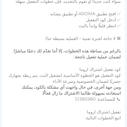
سواء كنت جديدًا أو تقوم بالتجديد، فإن خطوات التفعيل سهلة:
✅ افتح تطبيق AROMA أو تطبيق مشابه
✅ أدخل كود التفعيل
✅ انتظر قليلًا وابدأ بالبث
🛠 لا حاجة لخبرة تقنية – العملية بسيطة جدًا.
بالرغم من بساطة هذه الخطوات، إلا أننا نقدّم لك دعمًا مباشرًا
لضمان عملية تفعيل ناجحة.
كود تفعيل اشتراك اروما
كود التفعيل هو الخطوة الأساسية لتشغيل البث. يتم ربطه بجهازك
حصريًا لضمان الخصوصية وسرعة الأداء.
ومن جهة أخرى، في حال واجهت أي مشكلة بالكود، يمكنك
استعادته بسهولة طالما الاشتراك ما زال فعالًا.
📞 للمساعدة: 51385980
تفعيل اشتراك اروما
اتبع الخطوات التالية: