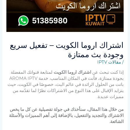
اشتراك اروما الكويت – تفعيل سريع
وجودة بث ممتازة
/
مقالات IPTV
إذا كنت تبحث عن
اشتراك اروما الكويت
لمتابعة قنواتك المفضلة
بجودة ممتازة، فأنت في المكان المناسب. خدمة AROMA IPTV
باتت من الحلول الرائدة في عالم البث، خصوصًا في الكويت، حيث
يتزايد الإقبال على هذا النوع من الاشتراكات نظرًا لما تقدّمه من
مميزات عديدة.
من خلال هذا المقال، سنأخذك في جولة تفصيلية عن كل ما يخص
الاشتراك والتجديد والتفعيل، بالإضافة إلى أهم المميزات والأسئلة
الشائعة.