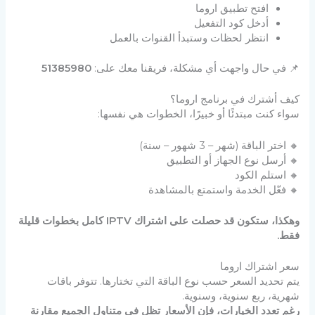
افتح تطبيق اروما
أدخل كود التفعيل
انتظر لحظات وستبدأ القنوات بالعمل
📌 في حال واجهت أي مشكلة، فريقنا معك على:
51385980
كيف أشترك في برنامج اروما؟
سواء كنت مبتدئًا أو خبيرًا، الخطوات هي نفسها:
🔸 اختر الباقة (شهر – 3 شهور – سنة)
🔸 أرسل نوع الجهاز أو التطبيق
🔸 استلم الكود
🔸 فعّل الخدمة واستمتع بالمشاهدة
وهكذا، ستكون قد حصلت على اشتراك IPTV كامل بخطوات قليلة
فقط.
سعر اشتراك اروما
يتم تحديد السعر حسب نوع الباقة التي تختارها. تتوفر باقات
شهرية، ربع سنوية، وسنوية.
رغم تعدد الخيارات، فإن الأسعار تظل في متناول الجميع مقارنة