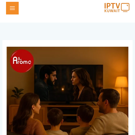
خطي
لى
لمحتوى