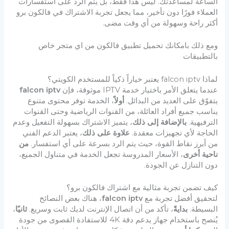
الساعة لمساعدتك. ليس هذا فقط، بل يتم الرد على استفسارات
العملاء فورًا دون تأخير، مما يجعل تجربة الاشتراك في فالكون برو
أكثر راحة وسهولة من أي وقت مضى.
ومع ذلك بامكانك تحميل تطبيق فالكون من اي متجر خاص
بالتطبيقات
لماذا falcon iptv يعتبر خياراً ذكياً للمستخدم الكويتي؟
عندما يتعلق الأمر باختيار خدمة IPTV موثوقة، فإن
falcon iptv
يتفوّق على العديد من البدائل.
أولاً
، الخدمة توفر محتوى متنوع
يناسب جميع أفراد العائلة، من القنوات الرياضية وحتى القنوات
الترفيهية.
بالإضافة إلى ذلك
، يتميز الاشتراك بسهولة التفعيل وعدم
الحاجة لأي تجهيزات معقدة.
علاوة على ذلك
، يعتبر الدعم الفني
من أبرز نقاط القوة، حيث يتم الرد بسرعة على أي استفسار.
من
ناحية أخرى
، الأسعار المدروسة تجعل الخدمة في متناول الجميع،
دون التنازل عن الجودة.
كيف تضمن تجربة مثالية مع اشتراك فالكون برو؟
لتحقيق أفضل تجربة مع
falcon iptv
، هناك بعض النصائح
البسيطة.
بدايةً
، تأكد من أن اتصال الإنترنت لديك ثابت وسريع.
ثانيًا
،
يُنصح باستخدام جهاز يدعم دقة 4K للاستفادة القصوى من جودة