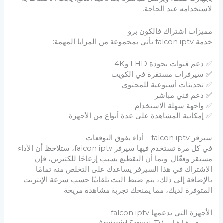
لاستخدامه عند الحاجة.
مميزات اشتراك فالكون برو
خدمة falcon iptv تأتي بمجموعة من المزايا المهمة:
✅ دعم قنوات بجودة FHD و4K
✅ سيرفرات مستقرة في الكويت
✅ تحديثات أسبوعية للمحتوى
✅ دعم فني مباشر
✅ واجهة سهلة الاستخدام
✅ إمكانية المشاهدة على عدة أنواع من الأجهزة
سيرفر falcon iptv – أداء يفوق التوقعات
في كل مرة تستخدم فيها سيرفر falcon iptv، ستلاحظ أن الأداء
مستقر وفعّال. وبما أن التقطيع يسبب إزعاجًا للكثيرين، فإن
الاشتراك في هذا السيرفر يساعدك على التخلص منه تمامًا.
بالإضافة إلى ذلك، يتم ضبط البث تلقائيًا حسب سرعة الإنترنت
المتوفرة لديك، مما يمنحك تجربة مشاهدة مريحة.
الأجهزة التي يدعمها falcon iptv
شاشات Android Smart TV