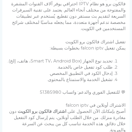
فالكون برو هو نظام IPTV احترافي يوفر آلاف القنوات المشفرة
والمفتوحة من مختلف أنحاء العالم. يعتمد على تقنية السيرفرات
السريعة لتقديم بث مستقر دون تقطيع. يُستخدم عبر تطبيقات
مخصصة تدعم أجهزة متعددة، مما يجعله مناسبًا لمختلف شرائح
المستخدمين في الكويت.
تفعيل اشتراك فالكون برو الكويت
يمكن تفعيل falcon iptv بخطوات بسيطة:
تحديد نوع الجهاز (Smart TV، Android Box، هاتف، إلخ).
طلب كود تفعيل خاص بالخدمة.
إدخال الكود في التطبيق المخصص.
تشغيل الخدمة والاستمتاع بالمحتوى.
💬 للتفعيل الفوري والدعم: واتساب 51385980
الاشتراك أونلاين في falcon iptv
أصبح بإمكانك الآن الحصول على
اشتراك فالكون برو الكويت
دون
مغادرة منزلك. من خلال الطلب أونلاين، يتم إرسال كود التفعيل
خلال دقائق. هذه الخدمة تناسب كل من يبحث عن السرعة
والمرونة.