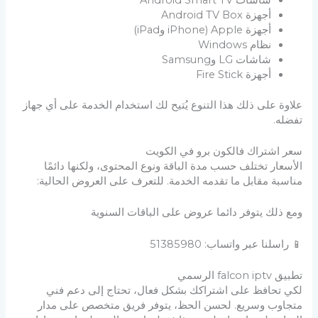
أجهزة Android TV Box
أجهزة Apple (iPhone وiPad)
نظام Windows
شاشات LG وSamsung
أجهزة Fire Stick
علاوة على ذلك هذا التنوع يُتيح لك استخدام الخدمة على أي جهاز
تفضله.
سعر اشتراك فالكون برو في الكويت
الأسعار تختلف حسب مدة الباقة ونوع المحتوى، ولكنها دائمًا
مناسبة مقابل ما تقدمه الخدمة. للتعرف على العروض الحالية:
ومع ذلك يتوفر دائما عروض على الباقات السنوية
📱 راسلنا عبر واتساب: 51385980
تطبيق falcon iptv الرسمي
لكي تحافظ على اشتراكك بشكل فعال، تحتاج إلى دعم فني
متجاوب وسريع. لحسن الحظ، يتوفر فريق متخصص على مدار