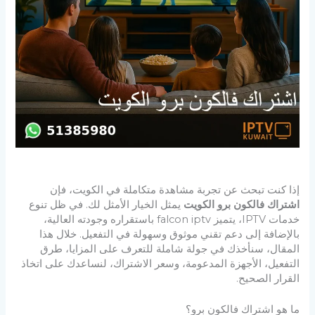
إذا كنت تبحث عن تجربة مشاهدة متكاملة في الكويت، فإن
اشتراك فالكون برو الكويت
يمثل الخيار الأمثل لك. في ظل تنوع
خدمات IPTV، يتميز falcon iptv باستقراره وجودته العالية،
بالإضافة إلى دعم تقني موثوق وسهولة في التفعيل. خلال هذا
المقال، سنأخذك في جولة شاملة للتعرف على المزايا، طرق
التفعيل، الأجهزة المدعومة، وسعر الاشتراك، لنساعدك على اتخاذ
القرار الصحيح.
ما هو اشتراك فالكون برو؟