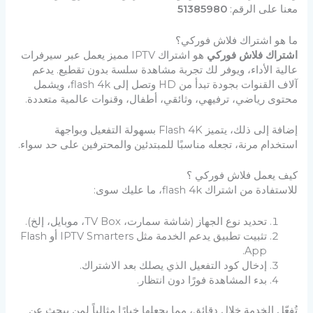
معنا على الرقم:
51385980
ما هو اشتراك فلاش فوركي؟
اشتراك فلاش فوركي
هو اشتراك IPTV مميز يعمل عبر سيرفرات
عالية الأداء، ويوفر لك تجربة مشاهدة سلسة بدون تقطيع. يدعم
آلاف القنوات بجودة تبدأ من HD وتصل إلى flash 4k، ويشمل
محتوى رياضي، ترفيهي، وثائقي، أطفال، وقنوات عالمية متعددة.
إضافة إلى ذلك، يتميز Flash 4K بسهولة التفعيل وبواجهة
استخدام مرنة، تجعله مناسبًا للمبتدئين والمحترفين على حد سواء.
كيف يعمل فلاش فوركي ؟
للاستفادة من اشتراك flash 4k، ما عليك سوى:
تحديد نوع الجهاز (شاشة سمارت، TV Box، موبايل، إلخ).
تثبيت تطبيق يدعم الخدمة مثل IPTV Smarters أو Flash
App.
إدخال كود التفعيل الذي يصلك بعد الاشتراك.
بدء المشاهدة فورًا دون انتظار.
تُفعّل الخدمة خلال دقائق، مما يجعلها خيارًا مثالياً لمن يبحث عن