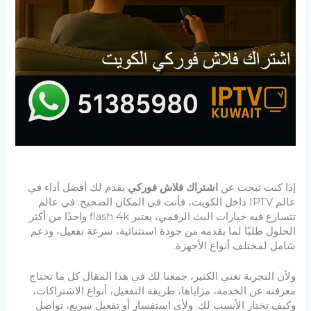
إذا كنت تبحث عن
اشتراك فلاش فوركي
يقدم لك أفضل أداء في
عالم IPTV داخل الكويت، فأنت في المكان الصحيح. في عالم
تتسارع فيه خيارات البث الرقمي، يعتبر flash 4k واحدًا من أكثر
الحلول طلبًا لما يقدمه من جودة استثنائية، سرعة تفعيل، ودعم
شامل لمختلف أنواع الأجهزة.
ولأن التجربة تعني الكثير، جمعنا لك في هذا المقال كل ما تحتاج
معرفته عن الخدمة، مزاياها، طريقة التفعيل، أنواع الاشتراكات،
وكيف تختار الأنسب لك. ولأي استفسار أو تفعيل سريع، تواصل