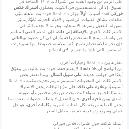
على الرغم من وجود العديد من اشتراكات IPTV المتاحة في
السوق، إلا أن المستخدمين في الكويت يفضلون
اشتراك فلاش
فوركي
لعدة أسباب.
أولاً
، يوفر flash 4k جودة بث مذهلة تلبّي
تطلعات عشاق القنوات الرياضية والأفلام الحديثة.
ثانيًا
، يتميّز
بسهولة التفعيل وسرعة الاستجابة، وهو ما لا نجده دائمًا في
الاشتراكات الأخرى.
بالإضافة إلى ذلك
، فإن الدعم الفني المباشر
عبر واتساب يمنح المستخدم راحة وأمان في كل خطوة.
وبالتالي
،
فإن تجربة الاستخدام تصبح أكثر سلاسة، خصوصًا مع السيرفرات
المستقرة التي نادرًا ما تتعرض لأي انقطاع
مقارنة بين flash 4k وخيارات أخرى
من الواضح أن
flash 4k
لا يقدم فقط جودة بث عالية، بل يتفوّق
أيضًا في جوانب عديدة.
على سبيل المثال
، بينما تفتقر بعض
الاشتراكات إلى التحديثات المستمرة، يتم تحديث مكتبة flash 4k
أسبوعيًا.
وعلاوة على ذلك
، فإن تنوّع الباقات يجعل الاشتراك
مناسبًا للجميع، سواء كنت تبحث عن تجربة قصيرة أو طويلة
المدى.
ومن ناحية أخرى
، فإن التفعيل لا يتطلب خطوات معقدة، ما
يجعل العملية مريحة لكل الفئات العمرية.
بكلمات أخرى
، هو حل
عملي وسريع وذو قيمة حقيقية مقابل السعر.
أسئلة شائعة حول اشتراك فلاش فوركي