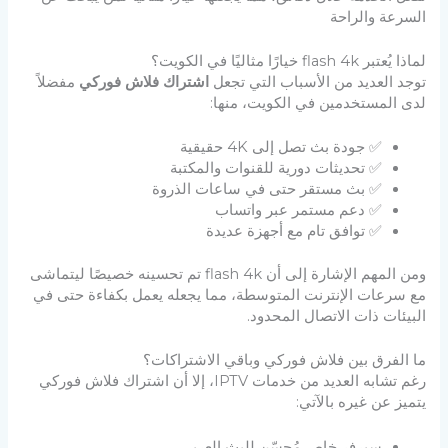
السرعة والراحة
لماذا يُعتبر flash 4k خيارًا مثاليًا في الكويت؟
توجد العديد من الأسباب التي تجعل
اشتراك فلاش فوركي
مفضلاً
لدى المستخدمين في الكويت، منها:
✅ جودة بث تصل إلى 4K حقيقية
✅ تحديثات دورية للقنوات والمكتبة
✅ بث مستقر حتى في ساعات الذروة
✅ دعم مستمر عبر واتساب
✅ توافق تام مع أجهزة عديدة
ومن المهم الإشارة إلى أن flash 4k تم تحسينه خصيصًا ليتماشى
مع سرعات الإنترنت المتوسطة، مما يجعله يعمل بكفاءة حتى في
البيئات ذات الاتصال المحدود.
ما الفرق بين فلاش فوركي وباقي الاشتراكات؟
رغم تشابه العديد من خدمات IPTV، إلا أن اشتراك فلاش فوركي
يتميز عن غيره بالآتي:
سيرفر خاص مُحسّن للبث العربي.