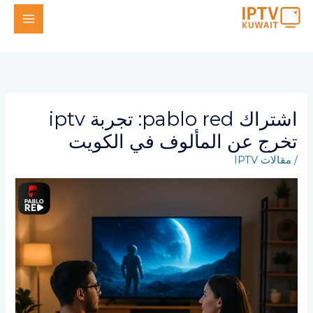
خطي
لى
لمحتوى
اشتراك pablo red: تجربة iptv
تخرج عن المألوف في الكويت
/
مقالات IPTV