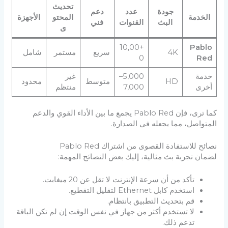
تحديث
جودة
عدد
دعم
الخدمة
المحتو
الأجهزة
البث
القنوات
فني
ى
+10,00
Pablo
4K
سريع
مستمر
شامل
0
Red
خدمة
5,000–
غير
HD
متوسط
محدود
أخرى
7,000
منتظم
كما ترى، فإن Pablo Red يجمع ما بين الأداء القوي والدعم
المتواصل، مما يجعله في الصدارة.
نصائح للاستفادة القصوى من اشتراك Pablo Red
لضمان تجربة بث مثالية، إليك بعض النصائح المهمة:
تأكد من أن سرعة الإنترنت لا تقل عن 20 ميغابت.
استخدم كابل Ethernet لتقليل التقطيع.
قم بتحديث التطبيق بانتظام.
لا تستخدم أكثر من جهاز في نفس الوقت إن لم تكن الباقة
تدعم ذلك.