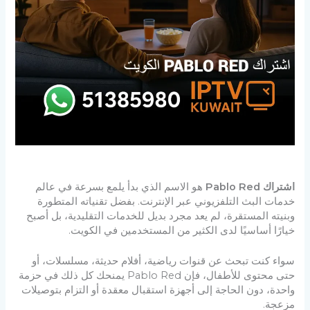
اشتراك Pablo Red
هو الاسم الذي بدأ يلمع بسرعة في عالم
خدمات البث التلفزيوني عبر الإنترنت. بفضل تقنياته المتطورة
وبنيته المستقرة، لم يعد مجرد بديل للخدمات التقليدية، بل أصبح
خيارًا أساسيًا لدى الكثير من المستخدمين في الكويت.
سواء كنت تبحث عن قنوات رياضية، أفلام حديثة، مسلسلات، أو
حتى محتوى للأطفال، فإن Pablo Red يمنحك كل ذلك في حزمة
واحدة، دون الحاجة إلى أجهزة استقبال معقدة أو التزام بتوصيلات
مزعجة.