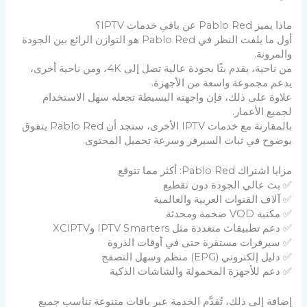
ماذا يميز Pablo Red عن باقي خدمات IPTV؟
أول ما يلفت النظر في Pablo Red هو التوازن الرائع بين الجودة
والمرونة.
من ناحية، يقدم بثًا بجودة عالية تصل إلى 4K، ومن ناحية أخرى،
يدعم مجموعة واسعة من الأجهزة.
علاوة على ذلك، فإن واجهته البسيطة تجعله سهل الاستخدام
لجميع الأعمار.
بالمقارنة مع خدمات IPTV الأخرى، ستجد أن Pablo Red يتفوق
بوضوح في ثبات السيرفر وسرعة تحميل المحتوى.
مزايا اشتراك Pablo Red: أكثر مما تتوقع
✅ بث عالي الجودة دون تقطيع
✅ آلاف القنوات العربية والعالمية
✅ مكتبة VOD ضخمة ومحدثة
✅ دعم تطبيقات متعددة مثل IPTV Smarters وXCIPTV
✅ سيرفرات مستقرة حتى في أوقات الذروة
✅ دليل إلكتروني (EPG) منظم وسهل التصفح
✅ دعم للأجهزة المحمولة والشاشات الذكية
إضافة إلى ذلك، تُقدَّم الخدمة عبر باقات متنوعة تناسب جميع