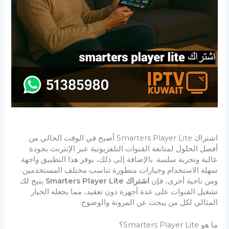
اشتراك Smarters Player Lite أصبح في الوقت الحالي من
أفضل الحلول لمتابعة القنوات التلفزيونية عبر الإنترنت بجودة
عالية وتجربة سلسة. بالإضافة إلى ذلك، يوفر هذا التطبيق واجهة
سهلة الاستخدام وخيارات متطورة تناسب مختلف المستخدمين.
ومن ناحية أخرى، فإن
اشتراك Smarters Player Lite
يتيح لك
تشغيل القنوات على عدة أجهزة دون تعقيد، مما يجعله الخيار
المثالي لكل من يبحث عن المرونة والوضوح.
ما هو Smarters Player Lite؟