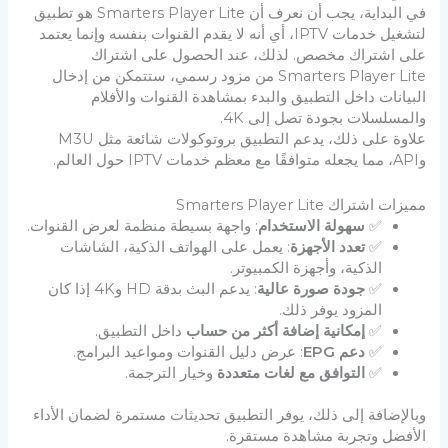
في البداية، يجب أن نعرف أن Smarters Player Lite هو تطبيق
لتشغيل خدمات IPTV، أي أنه لا يقدم القنوات بنفسه وإنما يعتمد
على اشتراك مخصص. لذلك، عند الحصول على اشتراك
Smarters Player Lite من مزود رسمي، ستتمكن من إدخال
البيانات داخل التطبيق والبدء بمشاهدة القنوات والأفلام
والمسلسلات بجودة تصل إلى 4K.
علاوة على ذلك، يدعم التطبيق بروتوكولات شائعة مثل M3U
وAPI، مما يجعله متوافقًا مع معظم خدمات IPTV حول العالم.
مميزات اشتراك Smarters Player Lite
✅
سهولة الاستخدام
: واجهة بسيطة منظمة لعرض القنوات.
✅
تعدد الأجهزة
: يعمل على الهواتف الذكية، الشاشات
الذكية، وأجهزة الكمبيوتر.
✅
جودة صورة عالية
: يدعم البث بدقة HD و4K إذا كان
المزود يوفر ذلك.
✅
إمكانية إضافة أكثر من حساب
داخل التطبيق.
✅
دعم EPG
: عرض دليل القنوات ومواعيد البرامج.
✅
التوافق مع لغات متعددة
وخيار الترجمة.
وبالإضافة إلى ذلك، يوفر التطبيق تحديثات مستمرة لضمان الأداء
الأفضل وتجربة مشاهدة مستقرة.