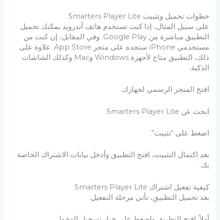
خطوات تحميل وتثبيت Smarters Player Lite
على سبيل المثال، إذا كنت تستخدم هاتف أندرويد يمكنك تحميل
التطبيق مباشرة من Google Play. وفي المقابل، إن كنت من
مستخدمي iPhone ستجده على متجر App Store. علاوة على
ذلك، التطبيق متاح لأجهزة Windows وMac وكذلك الشاشات
الذكية.
افتح المتجر الرسمي لجهازك.
ابحث عن Smarters Player Lite.
اضغط على “تثبيت”.
بعد اكتمال التثبيت، افتح التطبيق وأدخل بيانات الاشتراك الخاصة
بك.
كيفية تفعيل اشتراك Smarters Player Lite
بعد تحميل التطبيق، تأتي مرحلة التفعيل:
أولاً: افتح التطبيق واضغط على خيار تسجيل الدخول.