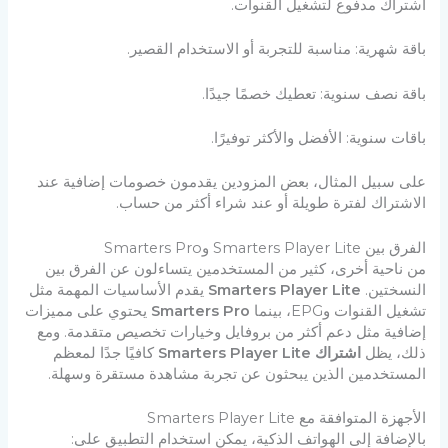
اشتراك مدفوع لتشغيل القنوات.
باقة شهرية: مناسبة للتجربة أو الاستخدام القصير.
باقة نصف سنوية: تعطيك خصمًا جيدًا.
باقات سنوية: الأفضل والأكثر توفيرًا.
على سبيل المثال، بعض المزودين يقدمون خصومات إضافية عند
الاشتراك لفترة طويلة أو عند شراء أكثر من حساب.
الفرق بين Smarters Player Lite وSmarters Pro
من ناحية أخرى، كثير من المستخدمين يتساءلون عن الفرق بين
النسختين.
Smarters Player Lite
يقدم الأساسيات المهمة مثل
تشغيل القنوات وEPG، بينما
Smarters Pro
يحتوي على مميزات
إضافية مثل دعم أكثر من بروفايل وخيارات تخصيص متقدمة. ومع
ذلك، يظل
اشتراك Smarters Player Lite
كافيًا جدًا لمعظم
المستخدمين الذين يبحثون عن تجربة مشاهدة مستقرة وسهلة.
الأجهزة المتوافقة مع Smarters Player Lite
بالإضافة إلى الهواتف الذكية، يمكن استخدام التطبيق على: