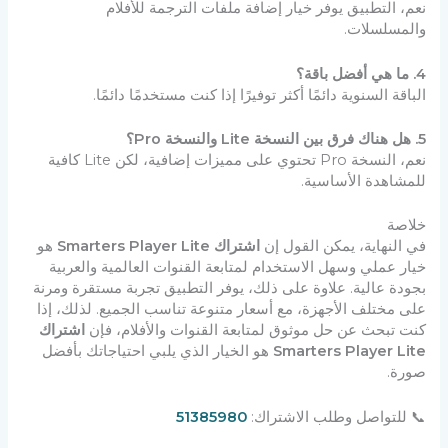
نعم، التطبيق يوفر خيار إضافة ملفات الترجمة للأفلام
والمسلسلات.
4. ما هي أفضل باقة؟
الباقة السنوية دائمًا أكثر توفيرًا إذا كنت مستخدمًا دائمًا.
5. هل هناك فرق بين النسخة Lite والنسخة Pro؟
نعم، النسخة Pro تحتوي على مميزات إضافية، لكن Lite كافية
للمشاهدة الأساسية.
خلاصة
في النهاية، يمكن القول إن
اشتراك Smarters Player Lite
هو
خيار عملي وسهل الاستخدام لمتابعة القنوات العالمية والعربية
بجودة عالية. علاوة على ذلك، يوفر التطبيق تجربة مستقرة ومرنة
على مختلف الأجهزة، مع أسعار متنوعة تناسب الجميع. لذلك، إذا
كنت تبحث عن حل موثوق لمتابعة القنوات والأفلام، فإن
اشتراك
Smarters Player Lite
هو الخيار الذي يلبي احتياجاتك بأفضل
صورة.
📞 للتواصل وطلب الاشتراك:
51385980